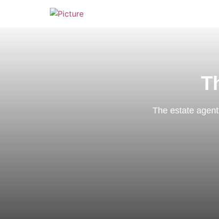
T
The estate agent