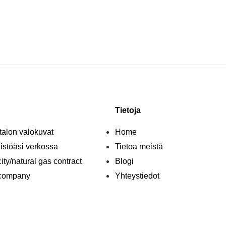
Tietoja
talon valokuvat
Home
eistöäsi verkossa
Tietoa meistä
city/natural gas contract
Blogi
 company
Yhteystiedot