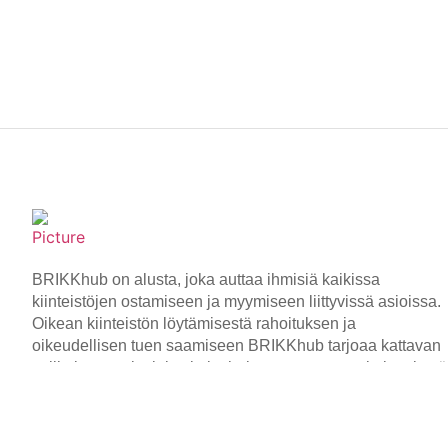
BRIKKhub on alusta, joka auttaa ihmisiä kaikissa
kiinteistöjen ostamiseen ja myymiseen liittyvissä asioissa.
Oikean kiinteistön löytämisestä rahoituksen ja
oikeudellisen tuen saamiseen BRIKKhub tarjoaa kattavan
valikoiman palveluita, jotka helpottavat prosessia ja tekevä
siitä tehokkaampaa.