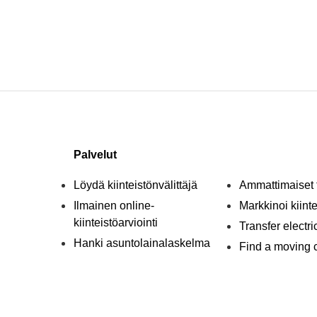
Palvelut
Löydä kiinteistönvälittäjä
Ammattimaiset 
Ilmainen online-
Markkinoi kiint
kiinteistöarviointi
Transfer electri
Hanki asuntolainalaskelma
Find a moving
t
Etsi lakimies