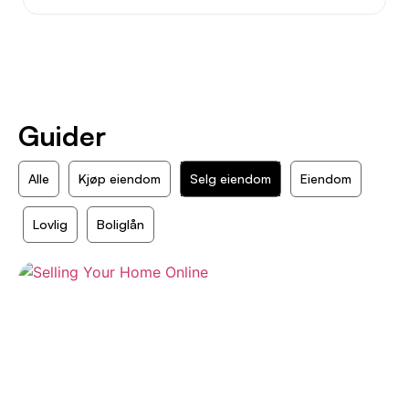
Guider
Alle
Kjøp eiendom
Selg eiendom
Eiendom
Lovlig
Boliglån