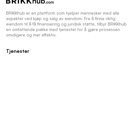
BRIKKhub er en plattform som hjelper mennesker med alle
aspekter ved kjøp og salg av eiendom. Fra å finne riktig
eiendom til å få finansiering og juridisk støtte, tilbyr BRIKKhub
en omfattende pakke med tjenester for å gjøre prosessen
smidigere og mer effektiv.
Tjenester
Finn eiendomsmegler
Gratis nettbasert eiendomsverdivurdering
Få beregning av boliglån
Finn en advokat
Profesjonelle husbilder
Markedsfør eiendommen din online
Transfer electricity/natural gas contract
Find a moving company