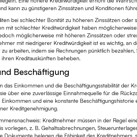
iegeln. Eine höhere Kreditwürdigkeit erhöht die Wahrsche
nd kann zu günstigeren Zinssätzen und Konditionen führ
iten bei schlechter Bonität zu höheren Zinssätzen oder 
n mit schlechter Kreditwürdigkeit haben möglicherweise
 jedoch möglicherweise mit höheren Zinssätzen oder str
ehmer mit niedrigerer Kreditwürdigkeit ist es wichtig, an
it zu arbeiten, indem sie Rechnungen pünktlich bezahlen,
n ihren Kreditauskünften beheben.
nd Beschäftigung
n das Einkommen und die Beschäftigungsstabilität der K
s sie über eine zuverlässige Einnahmequelle für die Rückz
es Einkommen und eine konstante Beschäftigungshistorie
iner Kreditgenehmigung.
ommensnachweis: Kreditnehmer müssen in der Regel ein
vorlegen, z. B. Gehaltsabrechnungen, Steuerunterlage
se Dokumente belegen die Fähigkeit des Kreditnehmers, 