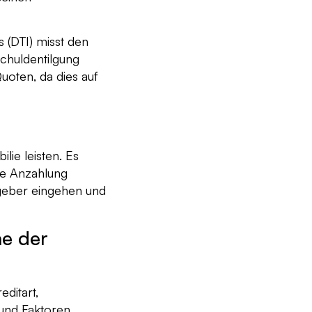
 (DTI) misst den
chuldentilgung
oten, da dies auf
lie leisten. Es
re Anzahlung
tgeber eingehen und
he der
ditart,
 und Faktoren