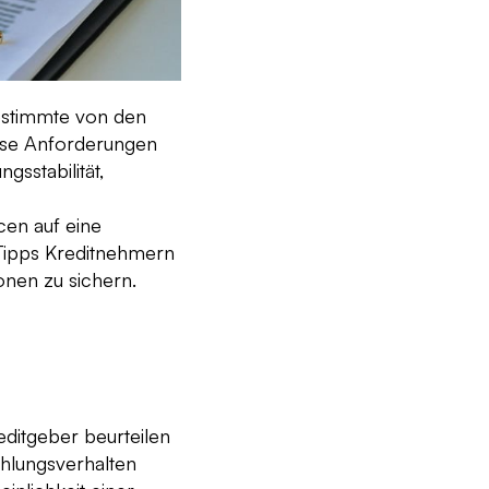
bestimmte von den
iese Anforderungen
gsstabilität,
cen auf eine
Tipps Kreditnehmern
onen zu sichern.
editgeber beurteilen
ahlungsverhalten