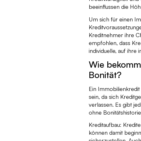
beeinflussen die Höhe
Um sich für einen Imm
Kreditvoraussetzunge
Kreditnehmer ihre Ch
empfohlen, dass Kre
individuelle, auf ihr
Wie bekomme 
Bonität?
Ein Immobilienkredit
sein, da sich Kreditg
verlassen. Es gibt j
ohne Bonitätshistori
Kreditaufbau: Kredit
können damit beginn
sicherzustellen. Auc