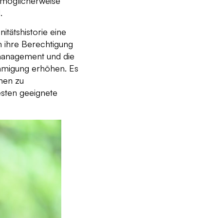
n möglicherweise
.
tätshistorie eine
 ihre Berechtigung
management und die
ehmigung erhöhen. Es
nen zu
esten geeignete