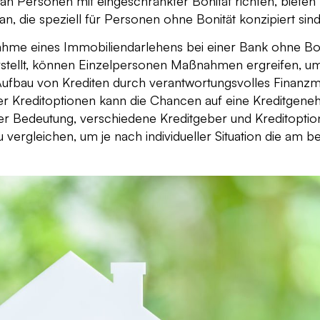
h an Personen mit eingeschränkter Bonität richten, biete
n, die speziell für Personen ohne Bonität konzipiert sind
hme eines Immobiliendarlehens bei einer Bank ohne Boni
stellt, können Einzelpersonen Maßnahmen ergreifen, um
Aufbau von Krediten durch verantwortungsvolles Finanz
ver Kreditoptionen kann die Chancen auf eine Kreditgen
er Bedeutung, verschiedene Kreditgeber und Kreditoptio
 vergleichen, um je nach individueller Situation die am b