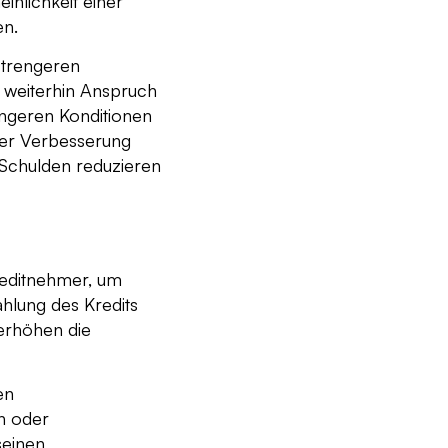
inlichkeit einer
en.
strengeren
 weiterhin Anspruch
engeren Konditionen
 der Verbesserung
 Schulden reduzieren
reditnehmer, um
ahlung des Kredits
 erhöhen die
en
n oder
seinen