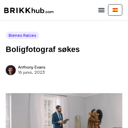
Comprar Propiedad
Vender Propiedad
Sobre nosotros
Bienes Raíces
Boligfotograf søkes
Anthony Evans
16 junio, 2023