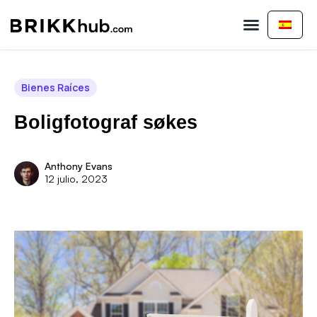
Comprar Propiedad
Vender Propiedad
Sobre nosotros
Bienes Raíces
Boligfotograf søkes
Anthony Evans
12 julio, 2023