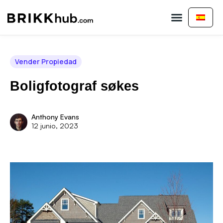
Comprar Propiedad
Vender Propiedad
Sobre nosotros
Vender Propiedad
Boligfotograf søkes
Anthony Evans
12 junio, 2023