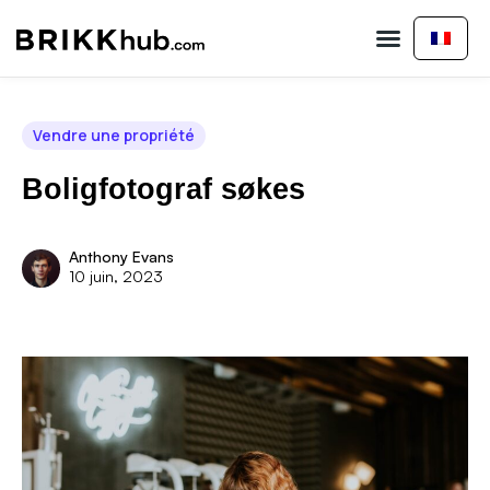
Acheter une propriété
Vendre une propriété
À propos de nous
Contactez-nous
Vendre une propriété
Boligfotograf søkes
Anthony Evans
10 juin, 2023