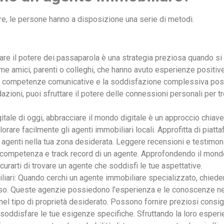
re, le persone hanno a disposizione una serie di metodi.
ttare il potere dei passaparola è una strategia preziosa quando s
e amici, parenti o colleghi, che hanno avuto esperienze positive
 le competenze comunicative e la soddisfazione complessiva pos
zioni, puoi sfruttare il potere delle connessioni personali per tr
gitale di oggi, abbracciare il mondo digitale è un approccio chiave
orare facilmente gli agenti immobiliari locali. Approfitta di piat
agenti nella tua zona desiderata. Leggere recensioni e testimoni
 competenza e track record di un agente. Approfondendo il mondo
curarti di trovare un agente che soddisfi le tue aspettative.
iari: Quando cerchi un agente immobiliare specializzato, chiede
o. Queste agenzie possiedono l'esperienza e le conoscenze nec
 nel tipo di proprietà desiderato. Possono fornire preziosi cons
 soddisfare le tue esigenze specifiche. Sfruttando la loro esperie