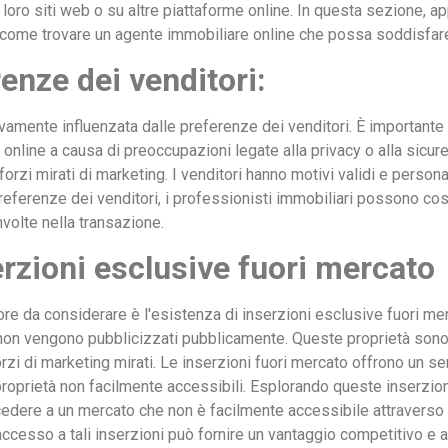
loro siti web o su altre piattaforme online. In questa sezione, a
come trovare un agente immobiliare online che possa soddisfare
renze dei venditori:
ivamente influenzata dalle preferenze dei venditori. È important
à online a causa di preoccupazioni legate alla privacy o alla sic
rzi mirati di marketing. I venditori hanno motivi validi e personal
eferenze dei venditori, i professionisti immobiliari possono costr
nvolte nella transazione.
erzioni esclusive fuori mercato
ttore da considerare è l'esistenza di inserzioni esclusive fuori mer
on vengono pubblicizzati pubblicamente. Queste proprietà sono t
orzi di marketing mirati. Le inserzioni fuori mercato offrono un s
proprietà non facilmente accessibili. Esplorando queste inserzi
edere a un mercato che non è facilmente accessibile attraverso le
ccesso a tali inserzioni può fornire un vantaggio competitivo e 