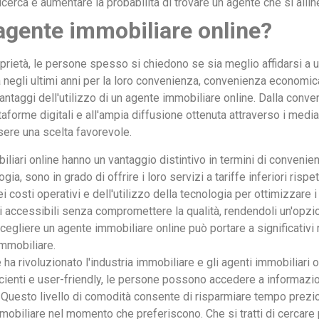
cerca e aumentare la probabilità di trovare un agente che si allin
 agente immobiliare online?
rietà, le persone spesso si chiedono se sia meglio affidarsi a u
 negli ultimi anni per la loro convenienza, convenienza economic
antaggi dell'utilizzo di un agente immobiliare online. Dalla conv
aforme digitali e all'ampia diffusione ottenuta attraverso i media
sere una scelta favorevole.
iari online hanno un vantaggio distintivo in termini di convenie
ogia, sono in grado di offrire i loro servizi a tariffe inferiori ris
i costi operativi e dell'utilizzo della tecnologia per ottimizzare i
i accessibili senza compromettere la qualità, rendendoli un'opzi
cegliere un agente immobiliare online può portare a significativi
immobiliare.
ha rivoluzionato l'industria immobiliare e gli agenti immobiliari 
fficienti e user-friendly, le persone possono accedere a informazio
 Questo livello di comodità consente di risparmiare tempo prezio
mobiliare nel momento che preferiscono. Che si tratti di cercare 