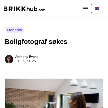
Kjøp eiendom
Selg eiendom
Kontakt oss
Eiendom
Boligfotograf søkes
Anthony Evans
10 juni, 2023