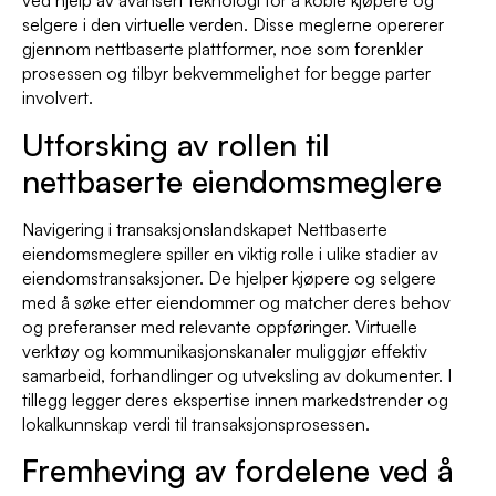
ved hjelp av avansert teknologi for å koble kjøpere og
selgere i den virtuelle verden. Disse meglerne opererer
gjennom nettbaserte plattformer, noe som forenkler
prosessen og tilbyr bekvemmelighet for begge parter
involvert.
Utforsking av rollen til
nettbaserte eiendomsmeglere
Navigering i transaksjonslandskapet Nettbaserte
eiendomsmeglere spiller en viktig rolle i ulike stadier av
eiendomstransaksjoner. De hjelper kjøpere og selgere
med å søke etter eiendommer og matcher deres behov
og preferanser med relevante oppføringer. Virtuelle
verktøy og kommunikasjonskanaler muliggjør effektiv
samarbeid, forhandlinger og utveksling av dokumenter. I
tillegg legger deres ekspertise innen markedstrender og
lokalkunnskap verdi til transaksjonsprosessen.
Fremheving av fordelene ved å