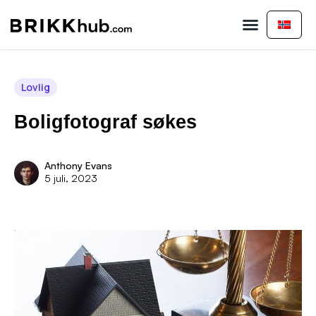
Kjøp eiendom
Selg eiendom
Kontakt oss
Lovlig
Boligfotograf søkes
Anthony Evans
5 juli, 2023