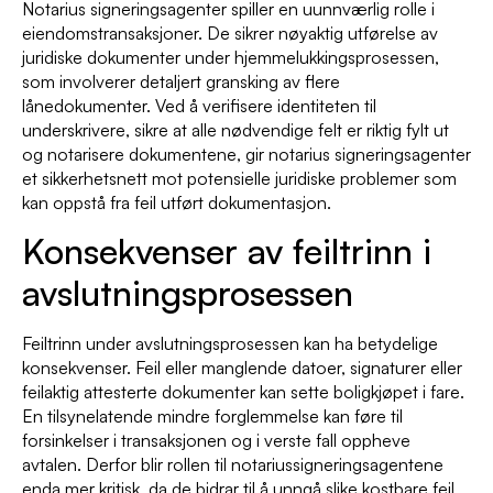
Notarius signeringsagenter spiller en uunnværlig rolle i
eiendomstransaksjoner. De sikrer nøyaktig utførelse av
juridiske dokumenter under hjemmelukkingsprosessen,
som involverer detaljert gransking av flere
lånedokumenter. Ved å verifisere identiteten til
underskrivere, sikre at alle nødvendige felt er riktig fylt ut
og notarisere dokumentene, gir notarius signeringsagenter
et sikkerhetsnett mot potensielle juridiske problemer som
kan oppstå fra feil utført dokumentasjon.
Konsekvenser av feiltrinn i
avslutningsprosessen
Feiltrinn under avslutningsprosessen kan ha betydelige
konsekvenser. Feil eller manglende datoer, signaturer eller
feilaktig attesterte dokumenter kan sette boligkjøpet i fare.
En tilsynelatende mindre forglemmelse kan føre til
forsinkelser i transaksjonen og i verste fall oppheve
avtalen. Derfor blir rollen til notariussigneringsagentene
enda mer kritisk, da de bidrar til å unngå slike kostbare feil,