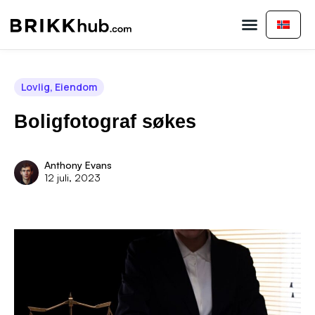
Kjøp eiendom
Selg eiendom
Kontakt oss
Lovlig
,
Eiendom
Boligfotograf søkes
Anthony Evans
12 juli, 2023