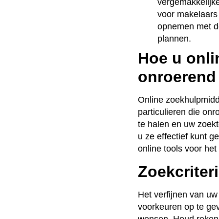
vergemakkelijk
voor makelaars
opnemen met de 
plannen.
Hoe u onli
onroerend 
Online zoekhulpmidd
particulieren die on
te halen en uw zoekt
u ze effectief kunt g
online tools voor he
Zoekcriteri
Het verfijnen van uw 
voorkeuren op te gev
wensen. Houd rekenin