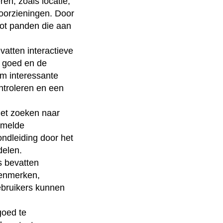
ren, zoals locatie,
oorzieningen. Door
 tot panden die aan
vatten interactieve
d goed en de
m interessante
ontroleren en een
het zoeken naar
rmelde
ndleiding door het
delen.
s bevatten
kenmerken,
ebruikers kunnen
goed te