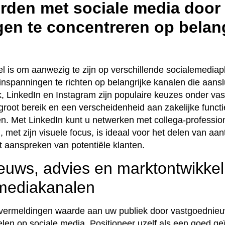
rden met sociale media door
en te concentreren op belang
l is om aanwezig te zijn op verschillende socialemediapl
inspanningen te richten op belangrijke kanalen die aansl
 LinkedIn en Instagram zijn populaire keuzes onder vas
root bereik en een verscheidenheid aan zakelijke functi
n. Met LinkedIn kunt u netwerken met collega-professio
, met zijn visuele focus, is ideaal voor het delen van aan
t aanspreken van potentiële klanten.
euws, advies en marktontwikkel
 mediakanalen
vermeldingen waarde aan uw publiek door vastgoednieu
delen op sociale media. Positioneer uzelf als een goed g