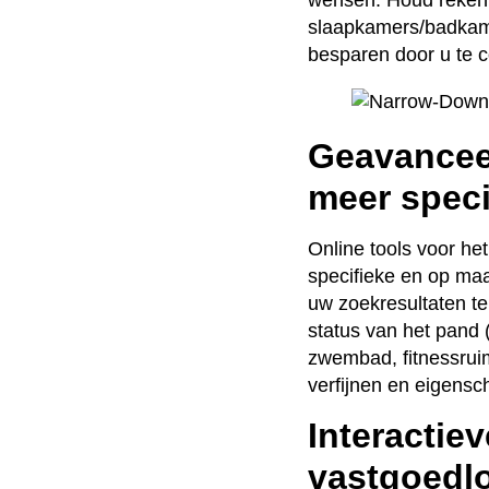
slaapkamers/badkamer
besparen door u te 
Geavanceer
meer speci
Online tools voor h
specifieke en op ma
uw zoekresultaten te
status van het pand 
zwembad, fitnessruim
verfijnen en eigens
Interactie
vastgoedlo