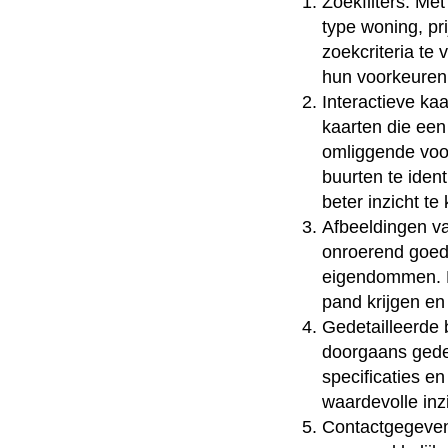
Zoekfilters: Met
type woning, p
zoekcriteria te
hun voorkeuren
Interactieve ka
kaarten die een
omliggende voo
buurten te iden
beter inzicht te
Afbeeldingen va
onroerend goed
eigendommen. Me
pand krijgen en
Gedetailleerde 
doorgaans gedet
specificaties 
waardevolle inz
Contactgegeven