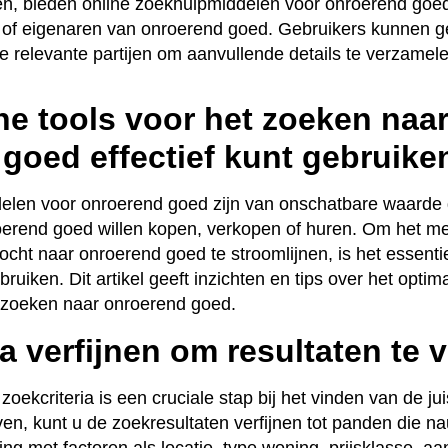
en, bieden online zoekhulpmiddelen voor onroerend goe
 of eigenaren van onroerend goed. Gebruikers kunnen g
relevante partijen om aanvullende details te verzamelen
ne tools voor het zoeken naa
goed effectief kunt gebruike
elen voor onroerend goed zijn van onschatbare waarde
roerend goed willen kopen, verkopen of huren. Om het me
ocht naar onroerend goed te stroomlijnen, is het essent
ebruiken. Dit artikel geeft inzichten en tips over het opti
t zoeken naar onroerend goed.
a verfijnen om resultaten te v
zoekcriteria is een cruciale stap bij het vinden van de j
en, kunt u de zoekresultaten verfijnen tot panden die na
g met factoren als locatie, type woning, prijsklasse, aa