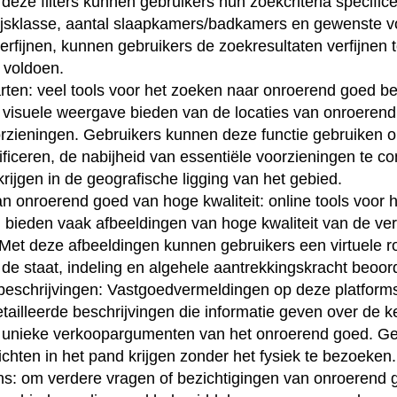
 deze filters kunnen gebruikers hun zoekcriteria specifice
rijsklasse, aantal slaapkamers/badkamers en gewenste v
 verfijnen, kunnen gebruikers de zoekresultaten verfijnen
 voldoen.
arten: veel tools voor het zoeken naar onroerend goed be
 visuele weergave bieden van de locaties van onroeren
rzieningen. Gebruikers kunnen deze functie gebruiken o
tificeren, de nabijheid van essentiële voorzieningen te c
 krijgen in de geografische ligging van het gebied.
n onroerend goed van hoge kwaliteit: online tools voor 
 bieden vaak afbeeldingen van hoge kwaliteit van de ve
t deze afbeeldingen kunnen gebruikers een virtuele ro
 de staat, indeling en algehele aantrekkingskracht beoor
beschrijvingen: Vastgoedvermeldingen op deze platform
ailleerde beschrijvingen die informatie geven over de 
en unieke verkoopargumenten van het onroerend goed. G
ichten in het pand krijgen zonder het fysiek te bezoeken.
s: om verdere vragen of bezichtigingen van onroerend 