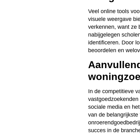
Veel online tools vo
visuele weergave bi
verkennen, want ze 
nabijgelegen schole
identificeren. Door l
beoordelen en welov
Aanvullend
woningzo
In de competitieve v
vastgoedzoekenden t
sociale media en het
van de belangrijkste
onroerendgoedbedrijf
succes in de branch