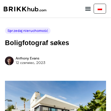
Kup nieruchomo
Sprzedaj nieruchomo
Skontaktuj się z nami
Sprzedaj nieruchomość
Boligfotograf søkes
Anthony Evans
12 czerwiec, 2023