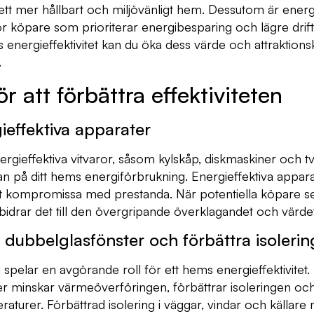
l ett mer hållbart och miljövänligt hem. Dessutom är energ
ör köpare som prioriterar energibesparing och lägre dri
ms energieffektivitet kan du öka dess värde och attraktions
.
ör att förbättra effektiviteten
gieffektiva apparater
nergieffektiva vitvaror, såsom kylskåp, diskmaskiner och t
n på ditt hems energiförbrukning. Energieffektiva appa
 att kompromissa med prestanda. När potentiella köpare se
 bidrar det till den övergripande överklagandet och värdet
 dubbelglasfönster och förbättra isolerin
 spelar en avgörande roll för ett hems energieffektivitet.
 minskar värmeöverföringen, förbättrar isoleringen och hj
urer. Förbättrad isolering i väggar, vindar och källare 