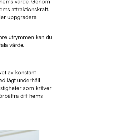
tt hems värde. Genom
ms attraktionskraft.
ler uppgradera
 inre utrymmen kan du
tala värde.
vet av konstant
ed lågt underhåll
astigheter som kräver
örbättra ditt hems