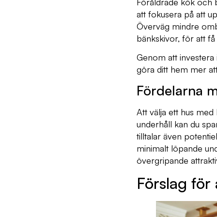
Föråldrade kök och 
att fokusera på att 
Överväg mindre omby
bänkskivor, för att få
Genom att investera 
göra ditt hem mer att
Fördelarna m
Att välja ett hus med
underhåll kan du spar
tilltalar även poten
minimalt löpande unde
övergripande attrakti
Förslag för