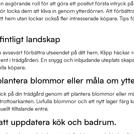
 avgörande roll för att göra ett positivt första intryck på
ör locka dem att kliva in genom ytterdörren. Att förbättr
itt hem utan lockar också fler intresserade köpare. Tips fö
intligt landskap
 avsevärt förbättra utseendet på ditt hem. Klipp häckar r
rent i trädgården. En snygg och inbjudande uteplats skap
lla köpare.
plantera blommor eller måla om ytt
rgklick på din trädgård genom att plantera blommor eller 
rottoarkanten. Livfulla blommor och ett nytt lager färg 
llt tilltalande entré.
att uppdatera kök och badrum.