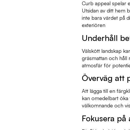
Curb appeal spelar en
Utsidan av ditt hem b
inte bara värdet på d
exteriören
Underhåll bef
Välskött landskap kan
gräsmattan och håll 
atmosfär för potentie
Överväg att 
Att lägga till en fä
kan omedelbart öka t
välkomnande och visue
Fokusera på 