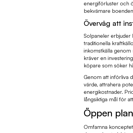
energiförluster och ö
bekvämare boendemil
Överväg att ins
Solpaneler erbjuder 
traditionella kraftkäl
inkomstkälla genom ne
kräver en investerin
köpare som söker hål
Genom att införliva d
värde, attrahera pot
energikostnader. Pri
långsiktiga mål för at
Öppen plan
Omfamna konceptet m