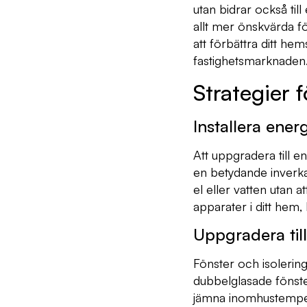
utan bidrar också til
allt mer önskvärda f
att förbättra ditt he
fastighetsmarknaden
Strategier f
Installera ener
Att uppgradera till e
en betydande inverka
el eller vatten utan
apparater i ditt hem,
Uppgradera till
Fönster och isolering
dubbelglasade fönster
jämna inomhustemperat