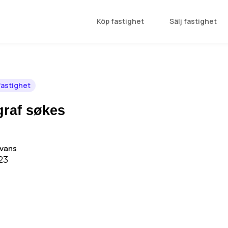
Köp fastighet
Sälj fastighet
 fastighet
graf søkes
vans
023