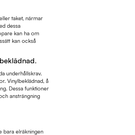
ller taket, närmar
med dessa
köpare kan ha om
gssätt kan också
lbeklädnad.
da underhållskrav.
tor. Vinylbeklädnad, å
ing. Dessa funktioner
 och ansträngning
te bara elräkningen