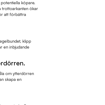
 potentiella köpare.
a trottoarkanten ökar
r att förbättra
egelbundet, klipp
ar en inbjudande
erdörren.
måla om ytterdörren
kan skapa en