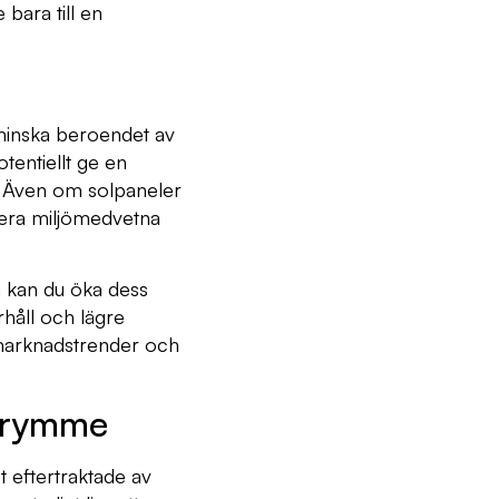
bara till en
 minska beroendet av
otentiellt ge en
t. Även om solpaneler
ahera miljömedvetna
m kan du öka dess
rhåll och lägre
a marknadstrender och
utrymme
eftertraktade av