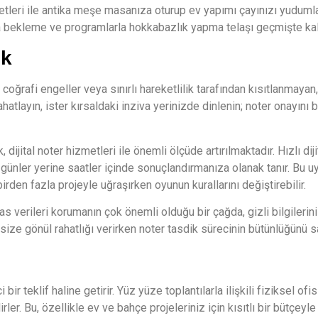
metleri ile antika meşe masanıza oturup ev yapımı çayınızı yuduml
kta bekleme ve programlarla hokkabazlık yapma telaşı geçmişte kal
ik
rtık coğrafi engeller veya sınırlı hareketlilik tarafından kısıtlanma
 rahatlayın, ister kırsaldaki inziva yerinizde dinlenin; noter onay
dijital noter hizmetleri ile önemli ölçüde artırılmaktadır. Hızlı dij
 günler yerine saatler içinde sonuçlandırmanıza olanak tanır. Bu 
rden fazla projeyle uğraşırken oyunun kurallarını değiştirebilir.
ssas verileri korumanın çok önemli olduğu bir çağda, gizli bilgileri
 size gönül rahatlığı verirken noter tasdik sürecinin bütünlüğünü s
 bir teklif haline getirir. Yüz yüze toplantılarla ilişkili fiziksel ofi
ler. Bu, özellikle ev ve bahçe projeleriniz için kısıtlı bir bütçeyle 