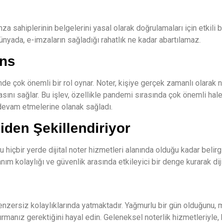
za sahiplerinin belgelerini yasal olarak doğrulamaları için etkili bir
 dünyada, e-imzaların sağladığı rahatlık ne kadar abartılamaz.
ans
nde çok önemli bir rol oynar. Noter, kişiye gerçek zamanlı olarak 
ı sağlar. Bu işlev, özellikle pandemi sırasında çok önemli hale 
 devam etmelerine olanak sağladı.
iden Şekillendiriyor
 bu hiçbir yerde dijital noter hizmetleri alanında olduğu kadar beli
llanım kolaylığı ve güvenlik arasında etkileyici bir denge kurarak di
 benzersiz kolaylıklarında yatmaktadır. Yağmurlu bir gün olduğunu,
rmanız gerektiğini hayal edin. Geleneksel noterlik hizmetleriyle, b