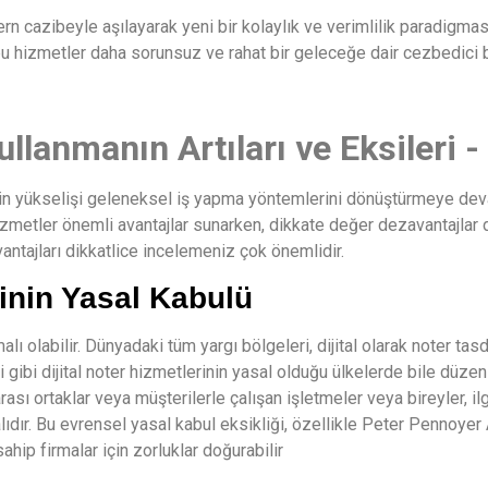
dern cazibeyle aşılayarak yeni bir kolaylık ve verimlilik paradigması
hizmetler daha sorunsuz ve rahat bir geleceğe dair cezbedici b
llanmanın Artıları ve Eksileri - 
ğinin yükselişi geleneksel iş yapma yöntemlerini dönüştürmeye devam
metler önemli avantajlar sunarken, dikkate değer dezavantajlar da v
ntajları dikkatlice incelemeniz çok önemlidir.
rinin Yasal Kabulü
malı olabilir. Dünyadaki tüm yargı bölgeleri, dijital olarak noter tas
gibi dijital noter hizmetlerinin yasal olduğu ülkelerde bile düzenl
ası ortaklar veya müşterilerle çalışan işletmeler veya bireyler, ilgil
ıdır. Bu evrensel yasal kabul eksikliği, özellikle Peter Pennoye
ahip firmalar için zorluklar doğurabilir