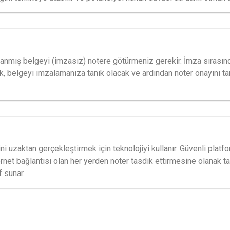
mlanmış belgeyi (imzasız) notere götürmeniz gerekir. İmza sırasın
cak, belgeyi imzalamanıza tanık olacak ve ardından noter onayını
ini uzaktan gerçekleştirmek için teknolojiyi kullanır. Güvenli platf
ternet bağlantısı olan her yerden noter tasdik ettirmesine olanak t
f sunar.