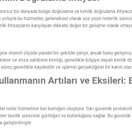
sınırsız bir dünyada belge doğrulama ve kimlik doğrulama ihtiyacına
yoluyla bu hizmetler, geleneksel olarak yüz yüze noterlik sürecini 
lirlik ihtiyaçlarını karşılayan dikkate değer bir gelişme olarak ortaya
 işine önemli ölçüde paralel bir şekilde çalışır, ancak bunu gelişmiş
üklenir ve imza sahibinin kimliği, genellikle bilgiye dayalı kimlik 
üreç genellikle kaydedilir ve işlemin gerçekliğinin bir kanıtı ola
llanmanın Artıları ve Eksileri: Ek
jital noter hizmetinin bel kemiğini oluşturur. Sıkı güvenlik protoko
noter tasdik sürecinin gizliliğini ve bütünlüğünü sağlar. Bu güvenl
geliştirilmiştir.