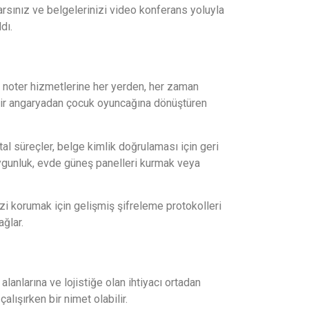
arsınız ve belgelerinizi video konferans yoluyla
dı.
yan, noter hizmetlerine her yerden, her zaman
ını bir angaryadan çocuk oyuncağına dönüştüren
ital süreçler, belge kimlik doğrulaması için geri
uygunluk, evde güneş panelleri kurmak veya
nizi korumak için gelişmiş şifreleme protokolleri
ağlar.
s alanlarına ve lojistiğe olan ihtiyacı ortadan
çalışırken bir nimet olabilir.