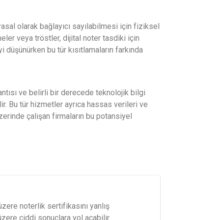
 yasal olarak bağlayıcı sayılabilmesi için fiziksel
ler veya tröstler, dijital noter tasdiki için
yi düşünürken bu tür kısıtlamaların farkında
antısı ve belirli bir derecede teknolojik bilgi
r. Bu tür hizmetler ayrıca hassas verileri ve
üzerinde çalışan firmaların bu potansiyel
üzere noterlik sertifikasını yanlış
üzere ciddi sonuçlara yol açabilir.