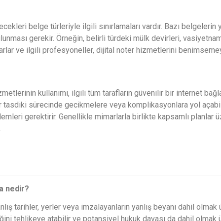
ecekleri belge türleriyle ilgili sınırlamaları vardır. Bazı belgelerin
lunması gerekir. Örneğin, belirli türdeki mülk devirleri, vasiyetname
rlar ve ilgili profesyoneller, dijital noter hizmetlerini benimseme
metlerinin kullanımı, ilgili tüm tarafların güvenilir bir internet bağl
ter tasdiki sürecinde gecikmelere veya komplikasyonlara yol açabili
emleri gerektirir. Genellikle mimarlarla birlikte kapsamlı planlar 
.
a nedir?
nlış tarihler, yerler veya imzalayanların yanlış beyanı dahil olmak 
liğini tehlikeye atabilir ve potansiyel hukuk davası da dahil olmak 