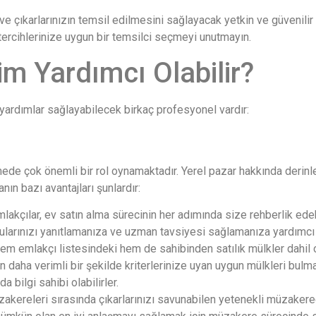
 çıkarlarınızın temsil edilmesini sağlayacak yetkin ve güvenilir bi
tercihlerinize uygun bir temsilci seçmeyi unutmayın.
m Yardımcı Olabilir?
 yardımlar sağlayabilecek birkaç profesyonel vardır:
ede çok önemli bir rol oynamaktadır. Yerel pazar hakkında derinlem
anın bazı avantajları şunlardır:
mlakçılar, ev satın alma sürecinin her adımında size rehberlik ed
larınızı yanıtlamanıza ve uzman tavsiyesi sağlamanıza yardımcı ol
hem emlakçı listesindeki hem de sahibinden satılık mülkler dahil
 daha verimli bir şekilde kriterlerinize uyan uygun mülkleri bulman
 bilgi sahibi olabilirler.
zakereleri sırasında çıkarlarınızı savunabilen yetenekli müzakereci