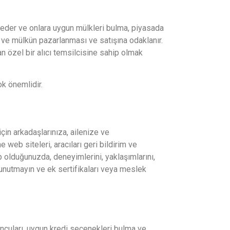
il eder ve onlara uygun mülkleri bulma, piyasada
 ve mülkün pazarlanması ve satışına odaklanır.
nan özel bir alıcı temsilcisine sahip olmak
k önemlidir.
çin arkadaşlarınıza, ailenize ve
web siteleri, aracıları geri bildirim ve
p olduğunuzda, deneyimlerini, yaklaşımlarını,
yı unutmayın ve ek sertifikaları veya meslek
oncuları, uygun kredi seçenekleri bulma ve