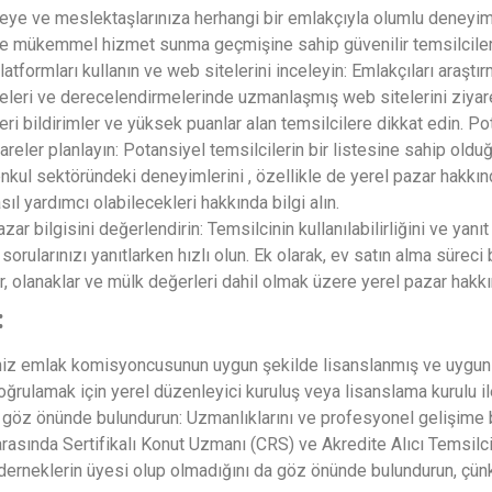
ileye ve meslektaşlarınıza herhangi bir emlakçıyla olumlu deneyim
r ve mükemmel hizmet sunma geçmişine sahip güvenilir temsilciler 
atformları kullanın ve web sitelerini inceleyin: Emlakçıları araşt
eleri ve derecelendirmelerinde uzmanlaşmış web sitelerini ziyare
ri bildirimler ve yüksek puanlar alan temsilcilere dikkat edin. Po
areler planlayın: Potansiyel temsilcilerin bir listesine sahip old
nkul sektöründeki deneyimlerini , özellikle de yerel pazar hakkındak
l yardımcı olabilecekleri hakkında bilgi alın.
 pazar bilgisini değerlendirin: Temsilcinin kullanılabilirliğini ve ya
e sorularınızı yanıtlarken hızlı olun. Ek olarak, ev satın alma sürec
ler, olanaklar ve mülk değerleri dahil olmak üzere yerel pazar hakk
:
iğiniz emlak komisyoncusunun uygun şekilde lisanslanmış ve uygun
doğrulamak için yerel düzenleyici kuruluş veya lisanslama kurulu i
i göz önünde bulundurun: Uzmanlıklarını ve profesyonel gelişime ba
arasında Sertifikalı Konut Uzmanı (CRS) ve Akredite Alıcı Temsilcis
 derneklerin üyesi olup olmadığını da göz önünde bulundurun, çünkü