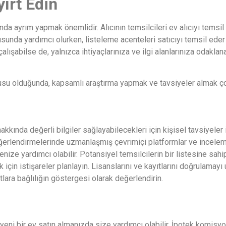
yırt Edin
sında ayrım yapmak önemlidir. Alıcının temsilcileri ev alıcıyı tems
nda yardımcı olurken, listeleme acenteleri satıcıyı temsil eder
çalışabilse de, yalnızca ihtiyaçlarınıza ve ilgi alanlarınıza odakla
usu olduğunda, kapsamlı araştırma yapmak ve tavsiyeler almak ço
ında değerli bilgiler sağlayabilecekleri için kişisel tavsiyeler i
eğerlendirmelerinde uzmanlaşmış çevrimiçi platformlar ve inceleme 
ize yardımcı olabilir. Potansiyel temsilcilerin bir listesine sahi
ak için istişareler planlayın. Lisanslarını ve kayıtlarını doğrulama
tlara bağlılığın göstergesi olarak değerlendirin.
 yeni bir ev satın almanızda size yardımcı olabilir. İpotek komisy