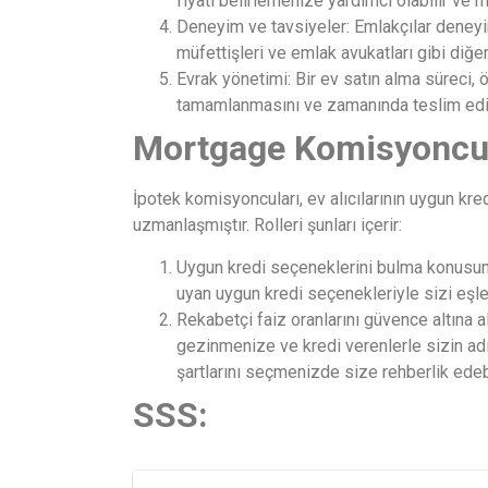
fiyatı belirlemenize yardımcı olabilir ve
Deneyim ve tavsiyeler: Emlakçılar deneyiml
müfettişleri ve emlak avukatları gibi diğer
Evrak yönetimi: Bir ev satın alma süreci, ö
tamamlanmasını ve zamanında teslim edilm
Mortgage Komisyoncul
İpotek komisyoncuları, ev alıcılarının uygun kr
uzmanlaşmıştır. Rolleri şunları içerir:
Uygun kredi seçeneklerini bulma konusunda 
uyan uygun kredi seçenekleriyle sizi eşle
Rekabetçi faiz oranlarını güvence altına 
gezinmenize ve kredi verenlerle sizin adın
şartlarını seçmenizde size rehberlik edebi
SSS: