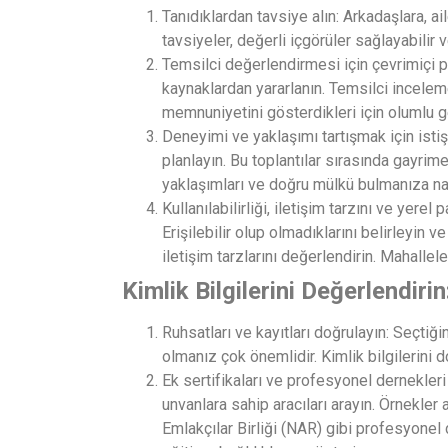
Tanıdıklardan tavsiye alın: Arkadaşlara, a
tavsiyeler, değerli içgörüler sağlayabili
Temsilci değerlendirmesi için çevrimiçi pl
kaynaklardan yararlanın. Temsilci incelem
memnuniyetini gösterdikleri için olumlu ge
Deneyimi ve yaklaşımı tartışmak için istiş
planlayın. Bu toplantılar sırasında gayrime
yaklaşımları ve doğru mülkü bulmanıza nası
Kullanılabilirliği, iletişim tarzını ve yerel
Erişilebilir olup olmadıklarını belirleyin v
iletişim tarzlarını değerlendirin. Mahalle
Kimlik Bilgilerini Değerlendirin
Ruhsatları ve kayıtları doğrulayın: Seçt
olmanız çok önemlidir. Kimlik bilgilerini 
Ek sertifikaları ve profesyonel dernekler
unvanlara sahip aracıları arayın. Örnekler 
Emlakçılar Birliği (NAR) gibi profesyonel