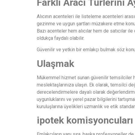
Farklı Aracı Türlerini A
Alıcının acenteleri ile listeleme acenteleri ara
gezinme ve uygun şartları müzakere etme konusu
Bazı acenteler hem alıcılar hem de satıcılar ile 
oldukça faydalı olabilir.
Güvenilir ve yetkin bir emlakçı bulmak söz kon
Ulaşmak
Mükemmel hizmet sunan güvenilir temsilciler hakk
meslektaşlarınıza ulaşın. Ek olarak, temsilci d
derecelendirmelere dayalı olarak değerlendirmen
uygunluklarını ve yerel pazar bilgilerini tartışm
kuruluşlarına üyelikleri uzmanlık ve etik standar
ipotek komisyoncuları
Emlakçıların yanı sıra, başka profesyoneller de