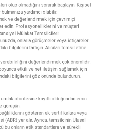
leri olup olmadığını sorarak başlayın. Kişisel
bulmanıza yardımcı olabilir.
ırmak ve değerlendirmek için çevrimiçi
t edin. Profesyonelliklerini ve müşteri
tansiyel Mülakat Temsilcileri:
uğunuzda, onlarla görüşmeler veya istişareler
i bilgilerini tartışın. Alıcıları temsil etme
nıt verebilirliğini değerlendirmek çok önemlidir.
i boyunca etkili ve net iletişim sağlamak için
ındaki bilgilerini göz önünde bulundurun.
 emlak otoritesine kayıtlı olduğundan emin
le görüşün.
ğlılıklarını gösteren ek sertifikalara veya
i (ABR) yer alır. Ayrıca, temsilcinin Ulusal
 bu onların etik standartlara ve sürekli