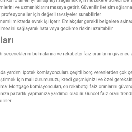
 mümkün olan en iyi anlaşmayı sağlamak için müzakere sürecinde si
erini ve uzmanlıklarını masaya getirir. Güvenilir iletişim ağların
 profesyoneller için değerli tavsiyeler sunabilirler.
nemli miktarda evrak işi içerir. Emlakçılar gerekli belgelere aşina
esini sağlayarak hata veya gecikme riskini azaltabilir.
arı
edi seçeneklerini bulmalarına ve rekabetçi faiz oranlarını güvence
yardım: İpotek komisyoncuları, çeşitli borç verenlerden çok çeşitl
ştirmek için mali durumunuzu, kredi geçmişinizi ve özel gereksinim
alma: Mortgage komisyoncuları, en rekabetçi faiz oranlarını güven
ıza pazarlık yapmanıza yardımcı olabilir. Güncel faiz oranı trendle
lirler.