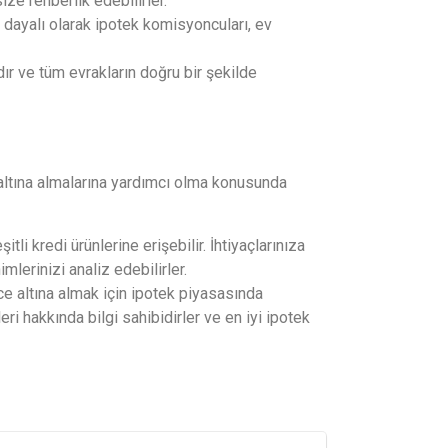
ze rehberlik edebilirler.
a dayalı olarak ipotek komisyoncuları, ev
dır ve tüm evrakların doğru bir şekilde
 altına almalarına yardımcı olma konusunda
i kredi ürünlerine erişebilir. İhtiyaçlarınıza
lerinizi analiz edebilirler.
ce altına almak için ipotek piyasasında
ri hakkında bilgi sahibidirler ve en iyi ipotek