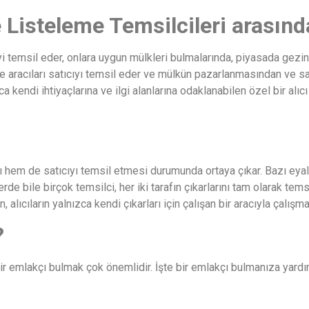
le Listeleme Temsilcileri arasın
işiyi temsil eder, onlara uygun mülkleri bulmalarında, piyasada ge
e aracıları satıcıyı temsil eder ve mülkün pazarlanmasından ve sat
ca kendi ihtiyaçlarına ve ilgi alanlarına odaklanabilen özel bir alıc
ıyı hem de satıcıyı temsil etmesi durumunda ortaya çıkar. Bazı eyale
erde bile birçok temsilci, her iki tarafın çıkarlarını tam olarak te
lıcıların yalnızca kendi çıkarları için çalışan bir aracıyla çalışmala
?
i bir emlakçı bulmak çok önemlidir. İşte bir emlakçı bulmanıza yard