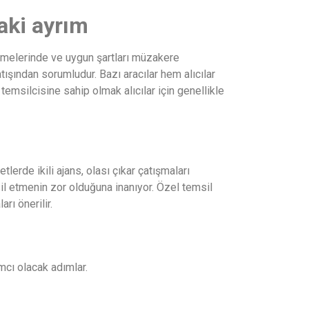
daki ayrım
zinmelerinde ve uygun şartları müzakere
ışından sorumludur. Bazı aracılar hem alıcılar
ı temsilcisine sahip olmak alıcılar için genellikle
tlerde ikili ajans, olası çıkar çatışmaları
msil etmenin zor olduğuna inanıyor. Özel temsil
rı önerilir.
ımcı olacak adımlar.