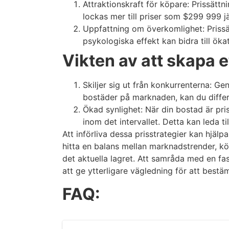
Attraktionskraft för köpare: Prissätt
lockas mer till priser som $299 999 
Uppfattning om överkomlighet: Prissätt
psykologiska effekt kan bidra till öka
Vikten av att skapa et
Skiljer sig ut från konkurrenterna: Ge
bostäder på marknaden, kan du differ
Ökad synlighet: När din bostad är pris
inom det intervallet. Detta kan leda ti
Att införliva dessa prisstrategier kan hjälpa
hitta en balans mellan marknadstrender, kö
det aktuella lagret. Att samråda med en f
att ge ytterligare vägledning för att bestäm
FAQ: