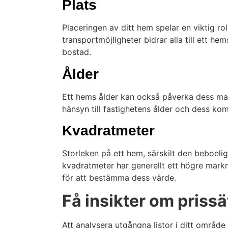
Plats
Placeringen av ditt hem spelar en viktig ro
transportmöjligheter bidrar alla till ett h
bostad.
Ålder
Ett hems ålder kan också påverka dess mark
hänsyn till fastighetens ålder och dess k
Kvadratmeter
Storleken på ett hem, särskilt den beboeli
kvadratmeter har generellt ett högre markn
för att bestämma dess värde.
Få insikter om prissä
Att analysera utgångna listor i ditt områd