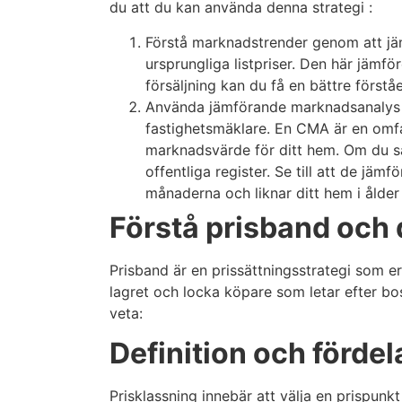
du att du kan använda denna strategi :
Förstå marknadstrender genom att jäm
ursprungliga listpriser. Den här jämf
försäljning kan du få en bättre förstå
Använda jämförande marknadsanalys 
fastighetsmäklare. En CMA är en omfatt
marknadsvärde för ditt hem. Om du sä
offentliga register. Se till att de jäm
månaderna och liknar ditt hem i ålder
Förstå prisband och 
Prisband är en prissättningsstrategi som er
lagret och locka köpare som letar efter bos
veta:
Definition och förde
Prisklassning innebär att välja en prispunk