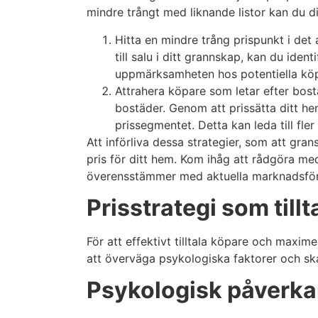
mindre trångt med liknande listor kan du di
Hitta en mindre trång prispunkt i det
till salu i ditt grannskap, kan du ide
uppmärksamheten hos potentiella köp
Attrahera köpare som letar efter bost
bostäder. Genom att prissätta ditt he
prissegmentet. Detta kan leda till fle
Att införliva dessa strategier, som att gran
pris för ditt hem. Kom ihåg att rådgöra med
överensstämmer med aktuella marknadsförh
Prisstrategi som till
För att effektivt tilltala köpare och maxi
att överväga psykologiska faktorer och skap
Psykologisk påverkan