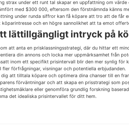
ning strax under ett runt tal skapar en uppfattning om värd
jämfört med $300 000, eftersom den förstnämnda känns mer
ning under runda siffror kan få köpare att tro att de får e
t köparintresse och en högre sannolikhet att ta emot offert
t lättillgängligt intryck på k
nom att anta en prisklassningsstrategi, där du hittar ett mi
entiera din annons och locka mer uppmärksamhet från pote
satt inom ett specifikt prisintervall blir den mer synlig fö
ll fler förfrågningar, visningar och potentiella erbjudanden.
 dig att tilltala köpare och optimera dina chanser till en fra
parens förväntningar och att skapa en prisstrategi som pos
astighetsmäklare eller genomföra grundlig forskning baser
ma det idealiska prisintervallet för ditt hem.