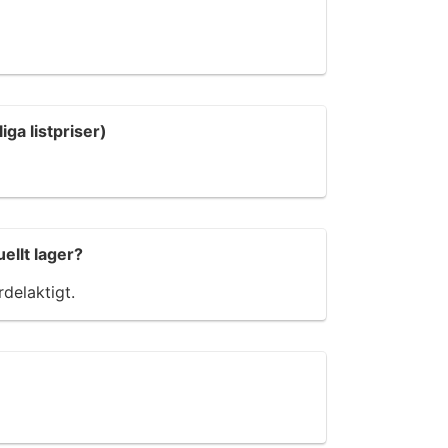
ga listpriser)
ellt lager?
rdelaktigt.