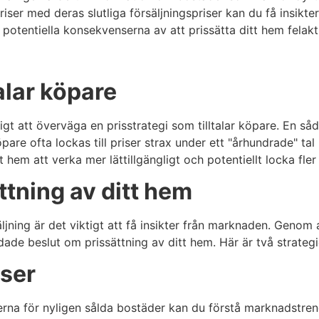
iser med deras slutliga försäljningspriser kan du få insikte
 potentiella konsekvenserna av att prissätta ditt hem felakt
talar köpare
tigt att överväga en prisstrategi som tilltalar köpare. En s
pare ofta lockas till priser strax under ett "århundrade" tal 
 hem att verka mer lättillgängligt och potentiellt locka fler
ttning av ditt hem
säljning är det viktigt att få insikter från marknaden. Geno
dade beslut om prissättning av ditt hem. Här är två strategie
iser
erna för nyligen sålda bostäder kan du förstå marknadstrend