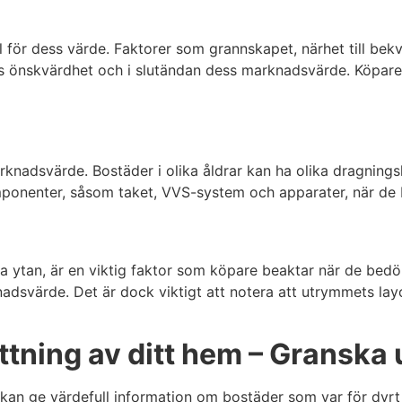
ll för dess värde. Faktorer som grannskapet, närhet till bek
ems önskvärdhet och i slutändan dess marknadsvärde. Köpare p
nadsvärde. Bostäder i olika åldrar kan ha olika dragningsk
omponenter, såsom taket, VVS-system och apparater, när de
ga ytan, är en viktig faktor som köpare beaktar när de bed
adsvärde. Det är dock viktigt att notera att utrymmets layo
ttning av ditt hem – Granska 
e kan ge värdefull information om bostäder som var för dyrt