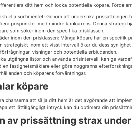
fferentiera ditt hem och locka potentiella köpare. Fördelar
 aktuella sortimentet: Genom att undersöka prissättningen 
ntifiera prispunkter med mindre konkurrens. Denna strategi hj
are som söker inom den specifika prisklassen.
äder inom den prisklassen: Många köpare har en specifik pri
m strategiskt inom ett visst intervall ökar du dess synlighe
r förfrågningar, visningar och potentiella erbjudanden.
ska utgångna listor och använda prisintervall, kan ge värdeful
 en fastighetsmäklare eller göra noggranna efterforskningar 
ållanden och köparens förväntningar.
talar köpare
mera chanserna att sälja ditt hem är det avgörande att imple
a ett lättillgängligt intryck kan du optimera din prissättn
 av prissättning strax under