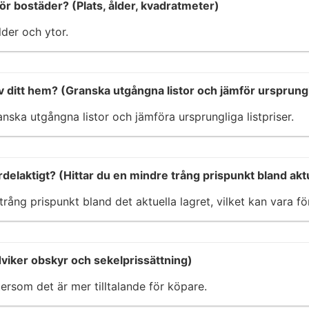
ör bostäder? (Plats, ålder, kvadratmeter)
lder och ytor.
v ditt hem? (Granska utgångna listor och jämför ursprungli
nska utgångna listor och jämföra ursprungliga listpriser.
delaktigt? (Hittar du en mindre trång prispunkt bland aktu
trång prispunkt bland det aktuella lagret, vilket kan vara fö
ndviker obskyr och sekelprissättning)
ersom det är mer tilltalande för köpare.