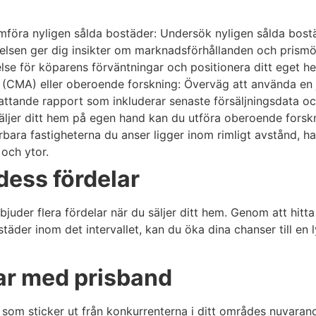
föra nyligen sålda bostäder: Undersök nyligen sålda bostä
örelsen ger dig insikter om marknadsförhållanden och prism
else för köparens förväntningar och positionera ditt eget h
(CMA) eller oberoende forskning: Överväg att använda en
ande rapport som inkluderar senaste försäljningsdata och hjä
ljer ditt hem på egen hand kan du utföra oberoende forskn
förbara fastigheterna du anser ligger inom rimligt avstånd, ha
 och ytor.
dess fördelar
bjuder flera fördelar när du säljer ditt hem. Genom att hitta
täder inom det intervallet, kan du öka dina chanser till en 
lar med prisband
t som sticker ut från konkurrenterna i ditt områdes nuvarand