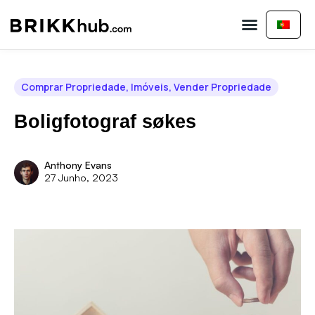
Comprar Propriedade
Vender Propriedade
Contate-nos
Comprar Propriedade
,
Imóveis
,
Vender Propriedade
Boligfotograf søkes
Anthony Evans
27 Junho, 2023