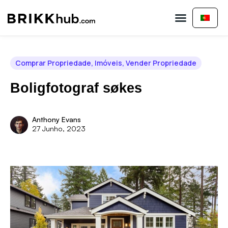
Comprar Propriedade
Vender Propriedade
Contate-nos
Comprar Propriedade
,
Imóveis
,
Vender Propriedade
Boligfotograf søkes
Anthony Evans
27 Junho, 2023